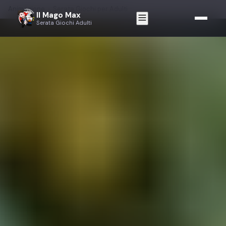
Animazione
›
Serata Giochi per Adulti
Il Mago Max
Serata Giochi Adulti