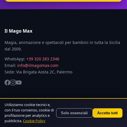
Il Mago Max
Magia, animazione e spettacoli per bambini in tutta la Sicilia
dal 2009.
WhatsApp:
+39 320 283 2346
Email:
info@ilmagomax.com
Sede: Via Brigata Aosta 2C, Palermo
Sezioni
Utilizziamo cookie tecnici e,
con il tuo consenso, cookie di
Solo essenziali
Accetta tutti
Cosa include
profilazione per analytics e
pubblicita.
Cookie Policy
Pacchetti