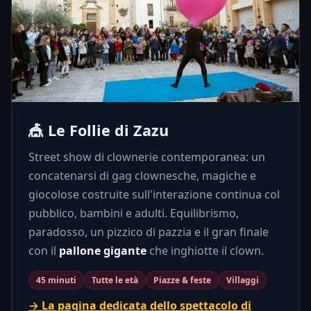
🎪 Le Follie di Zazu
Street show di clownerie contemporanea: un
concatenarsi di gag clownesche, magiche e
giocolose costruite sull'interazione continua col
pubblico, bambini e adulti. Equilibrismo,
paradosso, un pizzico di pazzia e il gran finale
con il
pallone gigante
che inghiotte il clown.
45 minuti
Tutte le età
Piazze & feste
Villaggi
→ La pagina dedicata dello spettacolo di