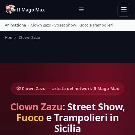
Il Mago Max
Animazione
›
Clown Zazu - Street Show, Fuoco e Trampolieri
Home
›
Clown Zazu
🤡 Clown Zazu — artista del network Il Mago Max
Clown Zazu
: Street Show,
Fuoco
e Trampolieri in
Sicilia