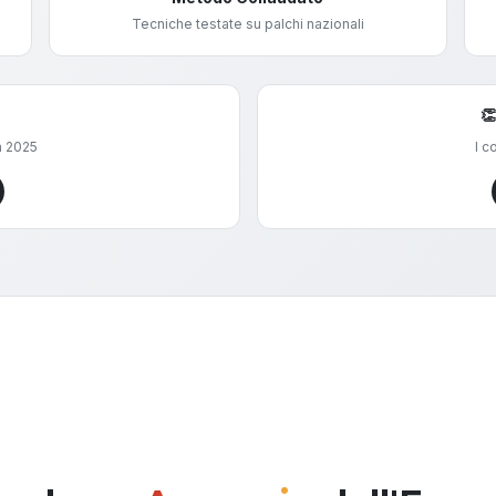
Tecniche testate su palchi nazionali

a 2025
I c