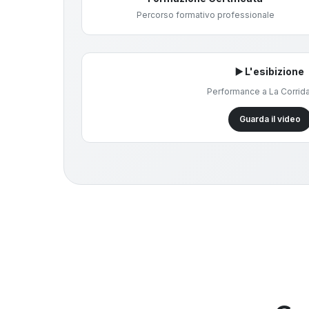
Percorso formativo professionale
▶️ L'esibizione
Performance a La Corrid
Guarda il video