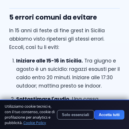
5 errori comuni da evitare
In 15 anni di feste di fine grest in Sicilia
abbiamo visto ripetersi gli stessi errori.
Eccoli, così tu li eviti:
Iniziare alle 15-16 in Sicilia.
Tra giugno e
agosto è un suicidio: ragazzi esausti per il
caldo entro 20 minuti. Iniziare alle 17:30
outdoor; mattina presto se indoor.
Sottostimare l'audio.
Una cassa
Utilizziamo cookie tecnici e,
Bluetooth domestica con 100 ragazzi
con il tuo consenso, cookie di
all'aperto è inudibile. Servono casse
Solo essenziali
Accetta tutti
profilazione per analytics e
pubblicità.
Cookie Policy
amplificate professionali e microfoni