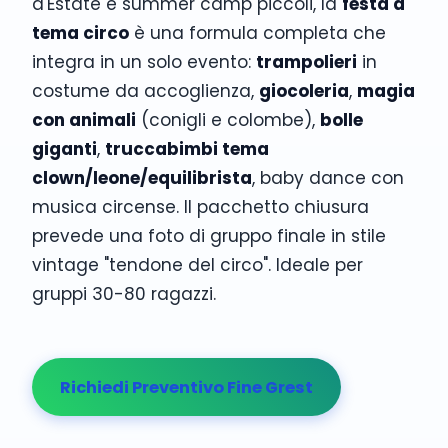
d'Estate e summer camp piccoli, la
festa a
tema circo
è una formula completa che
integra in un solo evento:
trampolieri
in
costume da accoglienza,
giocoleria
,
magia
con animali
(conigli e colombe),
bolle
giganti
,
truccabimbi tema
clown/leone/equilibrista
, baby dance con
musica circense. Il pacchetto chiusura
prevede una foto di gruppo finale in stile
vintage "tendone del circo". Ideale per
gruppi 30-80 ragazzi.
Richiedi Preventivo Fine Grest